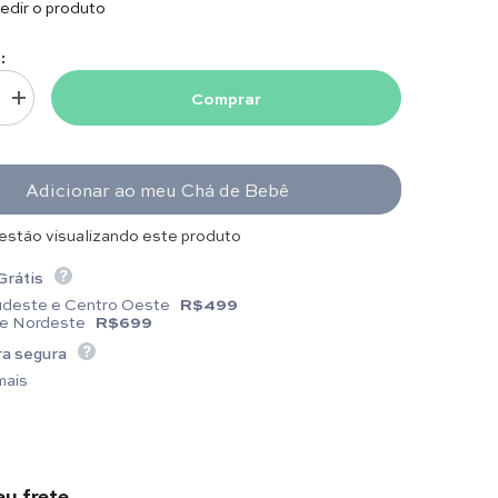
dir o produto
:
Comprar
uantidade para Touca e Luvas - Trança - Rosa
Aumentar quantidade para Touca e Luvas - Trança - Rosa
Adicionar ao meu Chá de Bebê
 estão visualizando este produto
Grátis
udeste e Centro Oeste
R$499
 e Nordeste
R$699
a segura
mais
eu frete