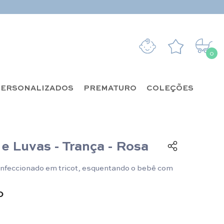
0
0 it
ERSONALIZADOS
PREMATURO
COLEÇÕES
e Luvas - Trança - Rosa
nfeccionado em tricot, esquentando o bebê com
0