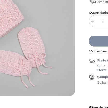
Como me
Quantidade
Diminuir q
18 clientes
Frete 
Sul, S
Norte
Compr
Saiba 
Simule s