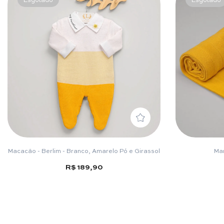
Macacão - Berlim - Branco, Amarelo Pó e Girassol
Man
R$ 189,90