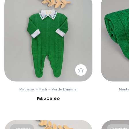
Macacão - Madri - Verde Bananal
Manta
R$ 209,90
Esgotado
Esgotado