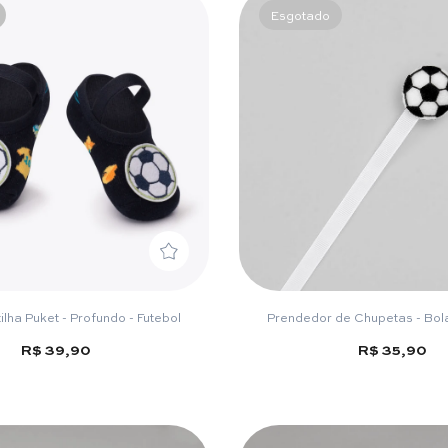
Esgotado
lha Puket - Profundo - Futebol
Prendedor de Chupetas - Bola
R$ 39,90
R$ 35,90