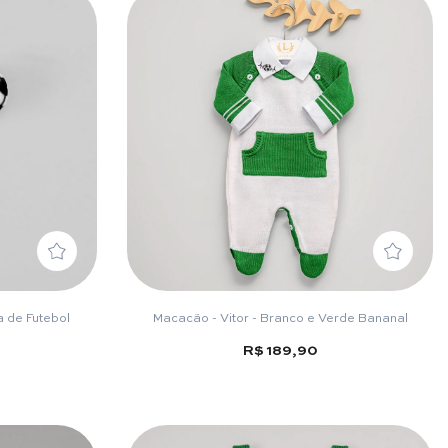
 de Futebol
Macacão - Vitor - Branco e Verde Bananal
R$ 189,90