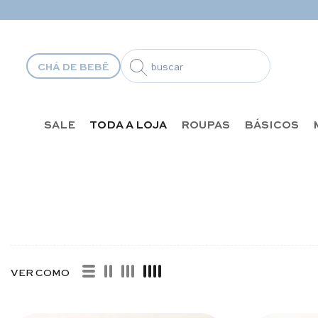
Pular para o conteúdo
CHÁ DE BEBÊ
SALE
TODA A LOJA
ROUPAS
BÁSICOS
ASIL
VER COMO