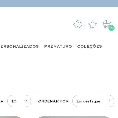
0
0 it
ERSONALIZADOS
PREMATURO
COLEÇÕES
20
Em destaque
NA
ORDENAR POR