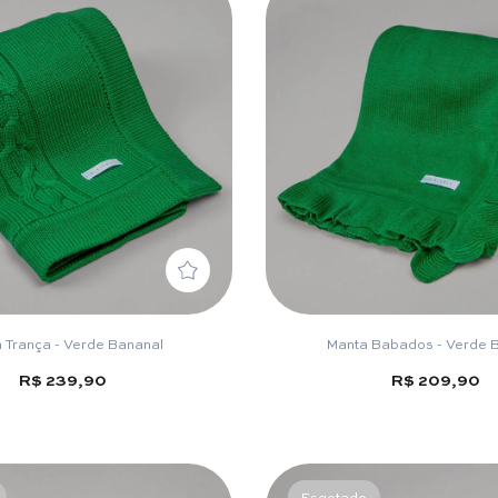
 Trança - Verde Bananal
Manta Babados - Verde 
R$ 239,90
R$ 209,90
Esgotado