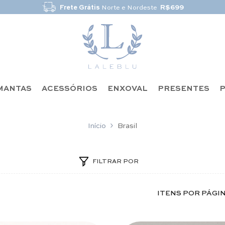
Frete Grátis
Norte e Nordeste
R$699
MANTAS
ACESSÓRIOS
ENXOVAL
PRESENTES
P
Início
Brasil
FILTRAR POR
ITENS POR PÁGI