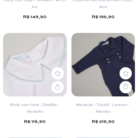
Iris
Azul
R$ 149,90
R$ 195,90
Body com Gola - Detalhe -
Macacão - Tricotil - Lorenzo -
Verdinho
Marinho
R$ 119,90
R$ 219,90