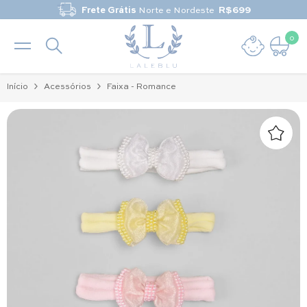
Pular para o conteúdo
Frete Grátis
Norte e Nordeste
R$699
0
0 it
Início
Acessórios
Faixa - Romance