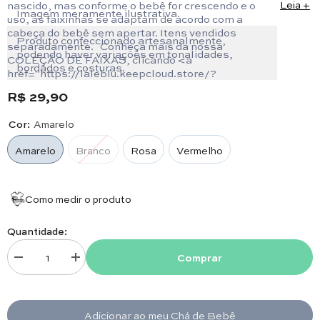
nascido, mas conforme o bebê for crescendo e o
Leia +
Imagem meramente ilustrativa.
uso, as faixinhas se adaptam de acordo com a
cabeça do bebê sem apertar. Itens vendidos
Produto confeccionado artesanalmente,
separadamente.
Conheça mais da nossa
podendo haver variações em tonalidades,
COLEÇÃO DE FAIXAS, clicando <a
bordados e costuras.
href="https://laleblu.keepcloud.store/?
s=faixa&post_type=product">aqui</a>.
R$ 29,90
Cor:
Amarelo
Amarelo
Branco
Rosa
Vermelho
Como medir o produto
Quantidade:
Comprar
Diminuir quantidade para Faixa - Romance
Aumentar quantidade para Faixa - Romance
Adicionar ao meu Chá de Bebê