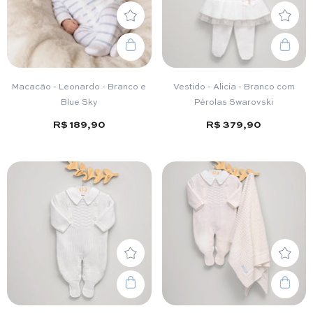
Macacão - Leonardo - Branco e
Vestido - Alicia - Branco com
Blue Sky
Pérolas Swarovski
R$ 189,90
R$ 379,90