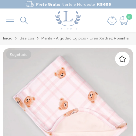
Pular para o conteúdo
Frete Grátis
Norte e Nordeste
R$699
0
0 it
Início
Básicos
Manta - Algodão Egípcio - Ursa Xadrez Rosinha
Esgotado