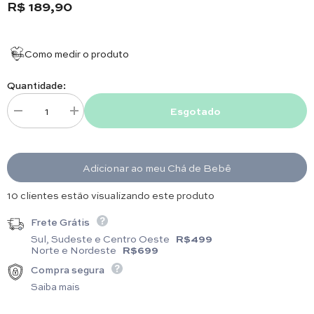
R$ 189,90
Como medir o produto
Quantidade:
Esgotado
Diminuir quantidade para Manta - Algodão Egípcio - Ursa Xadrez Rosinh
Aumentar quantidade para Manta - Algodão Egípcio - Ursa
Adicionar ao meu Chá de Bebê
15 clientes estão visualizando este produto
Frete Grátis
Sul, Sudeste e Centro Oeste
R$499
Norte e Nordeste
R$699
Compra segura
Saiba mais