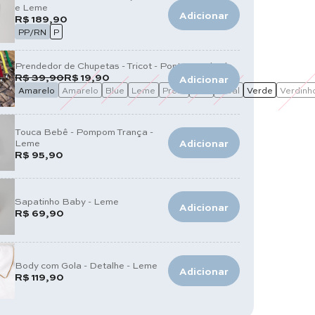
e Leme
Adicionar
R$ 189,90
PP/RN
P
Prendedor de Chupetas - Tricot - Ponto Quadrado
R$ 39,90
R$ 19,90
Adicionar
Amarelo
Amarelo
Blue
Leme
Preto
Red
Steal
Verde
Verdinh
Touca Bebê - Pompom Trança -
Leme
Adicionar
R$ 95,90
Sapatinho Baby - Leme
Adicionar
R$ 69,90
Body com Gola - Detalhe - Leme
Adicionar
R$ 119,90