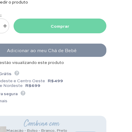
dir o produto
:
Comprar
uantidade para Manta Riscada - Leme
Aumentar quantidade para Manta Riscada - Leme
Adicionar ao meu Chá de Bebê
estão visualizando este produto
Grátis
udeste e Centro Oeste
R$499
 e Nordeste
R$699
a segura
mais
Combina com
Macacão - Bolso - Branco, Preto