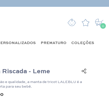
0
0 it
ERSONALIZADOS
PREMATURO
COLEÇÕES
 Riscada - Leme
ão e qualidade, a manta de tricot LALEBLU é a
rta para seu bebê.
90