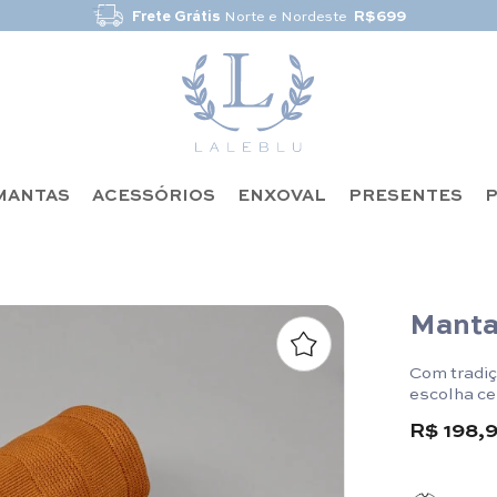
Frete Grátis
Norte e Nordeste
R$699
MANTAS
ACESSÓRIOS
ENXOVAL
PRESENTES
P
Manta
Com tradiç
escolha ce
R$ 198,