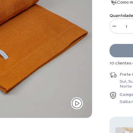
Como me
Quantidade
Diminuir q
1 clientes 
Frete 
Sul, S
Norte
Compr
Saiba 